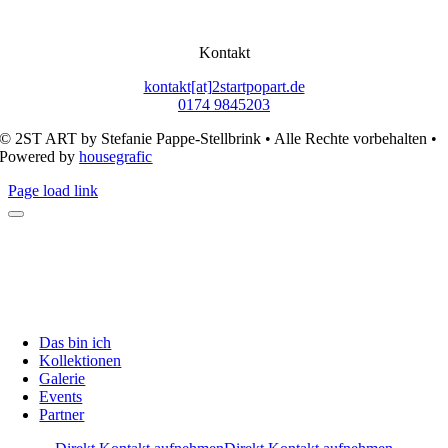
Kontakt
kontakt[at]2startpopart.de
0174 9845203
© 2ST ART by Stefanie Pappe-Stellbrink • Alle Rechte vorbehalten •
Powered by
housegrafic
Page load link
Das bin ich
Kollektionen
Galerie
Events
Partner