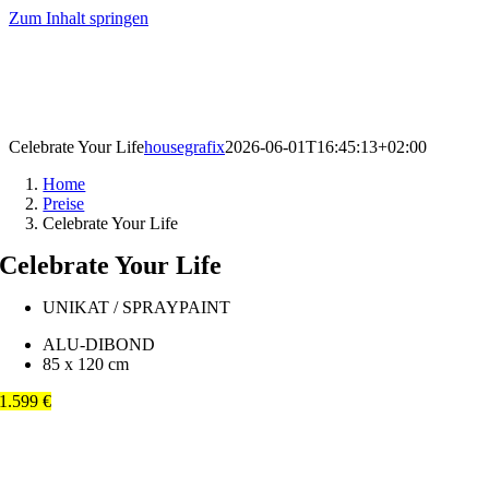
Zum Inhalt springen
Celebrate Your Life
housegrafix
2026-06-01T16:45:13+02:00
Home
Preise
Celebrate Your Life
Celebrate Your Life
UNIKAT / SPRAYPAINT
ALU-DIBOND
85 x 120 cm
1.599 €